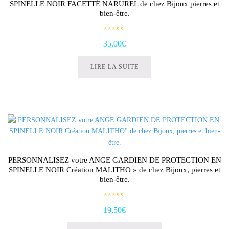
SPINELLE NOIR FACETTÉ NARUREL de chez Bijoux pierres et
bien-être.
N
35,00
€
o
t
e
0
LIRE LA SUITE
s
u
r
5
PERSONNALISEZ votre ANGE GARDIEN DE PROTECTION EN
SPINELLE NOIR Création MALITHO » de chez Bijoux, pierres et
bien-être.
N
19,50
€
o
t
Ce
e
0