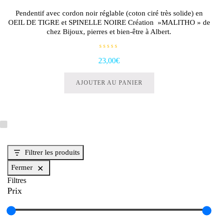
choisies
Pendentif avec cordon noir réglable (coton ciré très solide) en
sur
OEIL DE TIGRE et SPINELLE NOIRE Création »MALITHO » de
la
chez Bijoux, pierres et bien-être à Albert.
page
du
N
23,00
€
o
produit
t
e
0
AJOUTER AU PANIER
s
u
r
5
Filtrer les produits
Fermer
Filtres
Prix