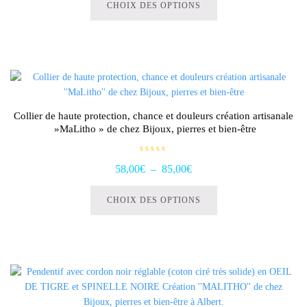
produit
CHOIX DES OPTIONS
s
u
a
r
5
plusieurs
variations.
Les
options
peuvent
être
Collier de haute protection, chance et douleurs création artisanale
choisies
»MaLitho » de chez Bijoux, pierres et bien-être
sur
la
N
Plage
58,00
€
–
85,00
€
o
page
t
Ce
de
du
e
0
produit
produit
CHOIX DES OPTIONS
s
prix :
u
a
r
58,00€
5
plusieurs
à
variations.
85,00€
Les
options
peuvent
être