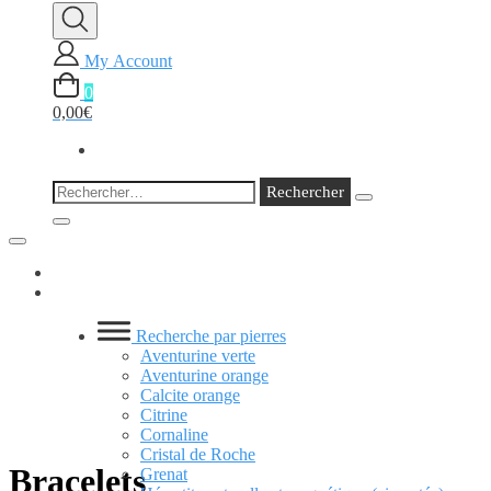
My Account
0
0,00€
Rechercher :
Recherche par pierres
Aventurine verte
Aventurine orange
Calcite orange
Citrine
Cornaline
Cristal de Roche
Bracelets
Grenat