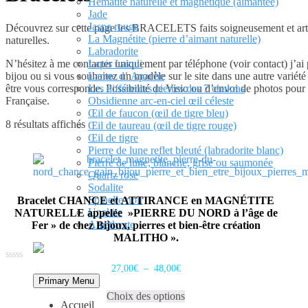
Hématite naturelle et magnétique (aimantée)
Jade
Jaspe rouge
Découvrez sur cette page les BRACELETS faits soigneusement et artisa
La Magnétite (pierre d’aimant naturelle)
naturelles.
Labradorite
N’hésitez à me contacter uniquement par téléphone (voir contact) j’
Lapis Lazuli
bijou ou si vous souhaitez un modèle sur le site dans une autre variét
Larme d’ Apache
être vous corresponde. Possibilité de Visio ou d’envoi de photos pour to
Les différentes pierres des 7 chakras
Française.
Obsidienne arc-en-ciel œil céleste
Œil de faucon (œil de tigre bleu)
Trié
8 résultats affichés
Œil de taureau (œil de tigre rouge)
par
Œil de tigre
popularité
Pierre de lune reflet bleuté (labradorite blanc)
Pierre de lune, blanche, grise ou saumonée
Quartz rose
Sodalite
Spinelle noir
Bracelet CHANCE et ATTIRANCE en MAGNÉTITE
Unakite
NATURELLE appelée »PIERRE DU NORD à l’âge de
Améthyste
Fer » de chez Bijoux, pierres et bien-être création
MALITHO ».
Plage
Note
27,00
€
–
48,00
€
0
de
Primary Menu
Ce
sur
prix :
5
Choix des options
produit
27,00€
Accueil