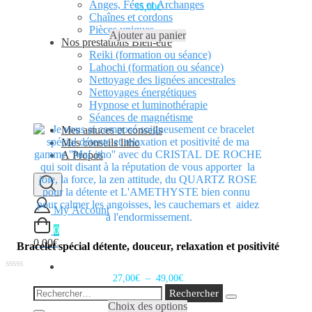
Anges, Fées et Archanges
Note
35,00
€
0
Chaînes et cordons
sur
Pièces uniques
5
Ajouter au panier
Nos prestations Bien-être
Reiki (formation ou séance)
Lahochi (formation ou séance)
Nettoyage des lignées ancestrales
Nettoyages énergétiques
Hypnose et luminothérapie
Séances de magnétisme
Mes astuces et conseils
Mes conseils litho
A Propos
My Account
0
0,00€
Bracelet spécial détente, douceur, relaxation et positivité
Plage
Note
27,00
€
–
49,00
€
0
de
Rechercher :
Ce
sur
prix :
5
Choix des options
produit
27,00€