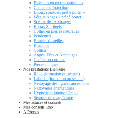
Bracelets en pierres naturelles
Chance et Protection
Bijoux spirituels prêt à porter »
Fées et Anges « prêt à porter »
Sceaux des Archanges
Bijoux Spirituels
Collier en pierres naturelles
Pendentifs
Boucles d’oreilles
Bracelets
Colliers
Anges, Fées et Archanges
Chaînes et cordons
Pièces uniques
Nos prestations Bien-être
Reiki (formation ou séance)
Lahochi (formation ou séance)
Nettoyage des lignées ancestrales
Nettoyages énergétiques
Hypnose et luminothérapie
Séances de magnétisme
Mes astuces et conseils
Mes conseils litho
A Propos