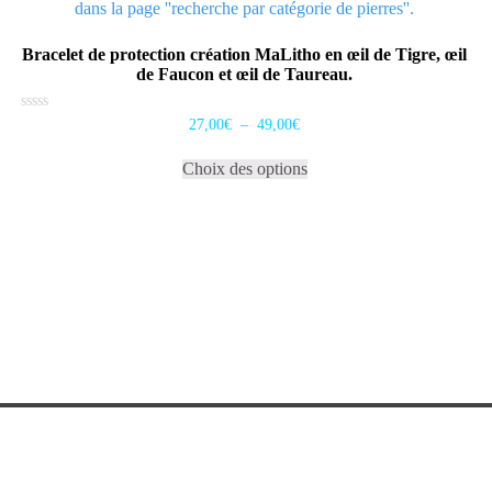
Bracelet de protection création MaLitho en œil de Tigre, œil
de Faucon et œil de Taureau.
Plage
Note
27,00
€
–
49,00
€
0
de
Ce
sur
prix :
5
Choix des options
produit
27,00€
a
à
plusieurs
49,00€
variations.
Les
options
peuvent
être
choisies
sur
la
page
du
produit