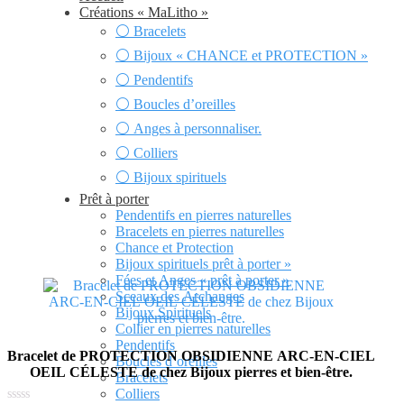
a
à
Créations « MaLitho »
plusieurs
48,00€
⚪ Bracelets
variations.
Les
⚪ Bijoux « CHANCE et PROTECTION »
options
⚪ Pendentifs
peuvent
être
⚪ Boucles d’oreilles
choisies
⚪ Anges à personnaliser.
sur
la
⚪ Colliers
page
⚪ Bijoux spirituels
du
produit
Prêt à porter
Pendentifs en pierres naturelles
Bracelets en pierres naturelles
Chance et Protection
Bijoux spirituels prêt à porter »
Fées et Anges « prêt à porter »
Sceaux des Archanges
Bijoux Spirituels
Collier en pierres naturelles
Pendentifs
Bracelet de PROTECTION OBSIDIENNE ARC-EN-CIEL
Boucles d’oreilles
OEIL CÉLESTE de chez Bijoux pierres et bien-être.
Bracelets
Colliers