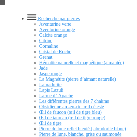
Skip
Recherche par pierres
to
Aventurine verte
content
Aventurine orange
Calcite orange
Citrine
Cornaline
Cristal de Roche
Grenat
Hématite naturelle et magnétique (aimantée)
Jade
Jaspe rouge
La Magnétite (pierre d’aimant naturelle)
Labradorite
Lapis Lazuli
Larme d’ Apache
Les différentes pierres des 7 chakras
Obsidienne arc-en-ciel œil céleste
Œil de faucon (œil de tigre bleu)
Œil de taureau (œil de tigre rouge)
Œil de tigre
Pierre de lune reflet bleuté (labradorite blanc)
Pierre de lune, blanche, grise ou saumonée