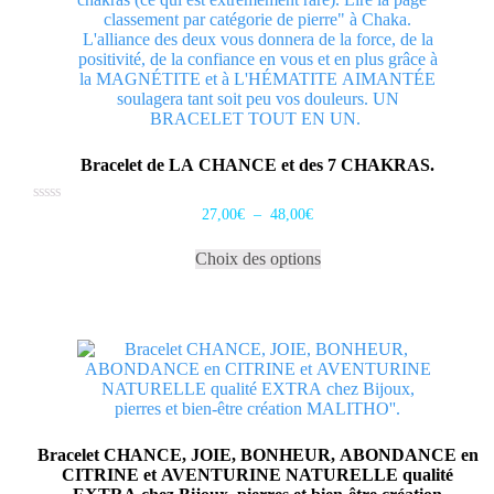
Bracelet de LA CHANCE et des 7 CHAKRAS.
Plage
Note
27,00
€
–
48,00
€
0
de
Ce
sur
prix :
5
Choix des options
produit
27,00€
a
à
plusieurs
48,00€
variations.
Les
options
peuvent
être
choisies
sur
Bracelet CHANCE, JOIE, BONHEUR, ABONDANCE en
la
CITRINE et AVENTURINE NATURELLE qualité
page