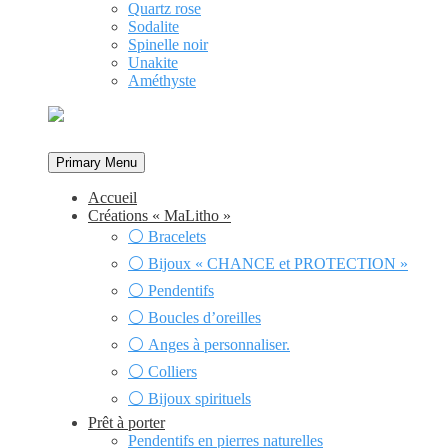
Quartz rose
Sodalite
Spinelle noir
Unakite
Améthyste
Primary Menu
Accueil
Créations « MaLitho »
⚪ Bracelets
⚪ Bijoux « CHANCE et PROTECTION »
⚪ Pendentifs
⚪ Boucles d’oreilles
⚪ Anges à personnaliser.
⚪ Colliers
⚪ Bijoux spirituels
Prêt à porter
Pendentifs en pierres naturelles