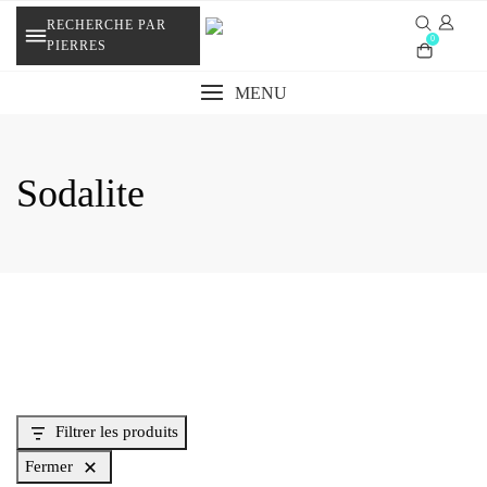
Skip
RECHERCHE PAR
to
0
PIERRES
content
MENU
Sodalite
Filtrer les produits
Fermer