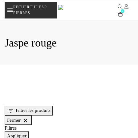
Skip
RECHERCHE PAR
to
0
PIERRES
content
Jaspe rouge
Filtrer les produits
Fermer
Filtres
Appliquer