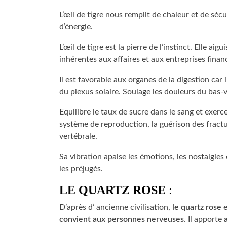
L’œil de tigre nous remplit de chaleur et de séc
d’énergie.
L’œil de tigre est la pierre de l’instinct. Elle aig
inhérentes aux affaires et aux entreprises finan
Il est favorable aux organes de la digestion car 
du plexus solaire. Soulage les douleurs du bas-v
Equilibre le taux de sucre dans le sang et exerc
système de reproduction, la guérison des fractur
vertébrale.
Sa vibration apaise les émotions, les nostalgies 
les préjugés.
LE
QUARTZ
ROSE
:
D’après d’ ancienne civilisation,
le quartz rose
e
convient aux personnes nerveuses
. Il apporte