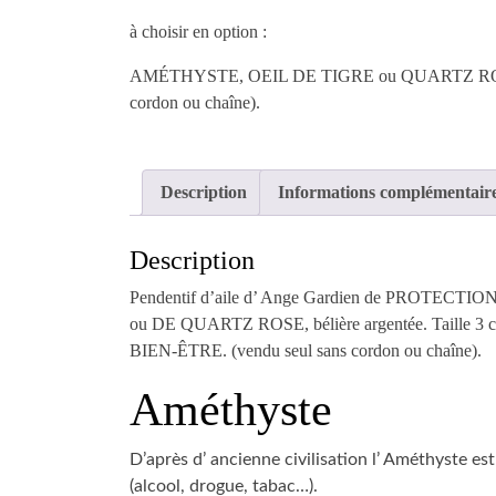
D'ANGE
GARDIEN
à choisir en option :
de
AMÉTHYSTE, OEIL DE TIGRE ou QUARTZ ROSE. Bél
PROTECTION
cordon ou chaîne).
en
pierres
naturelles
D'OEIL
Description
Informations complémentair
DE
TIGRE,
Description
DE
QUARTZ
Pendentif d’aile d’ Ange Gardien de PROTECTIO
ROSE
ou DE QUARTZ ROSE, bélière argentée. Taille 3
ou
BIEN-ÊTRE. (vendu seul sans cordon ou chaîne).
D'
Améthyste
AMÉTHYSTE
de
chez
D’après d’ ancienne civilisation l’ Améthyste es
BIJOUX,
(alcool, drogue, tabac…).