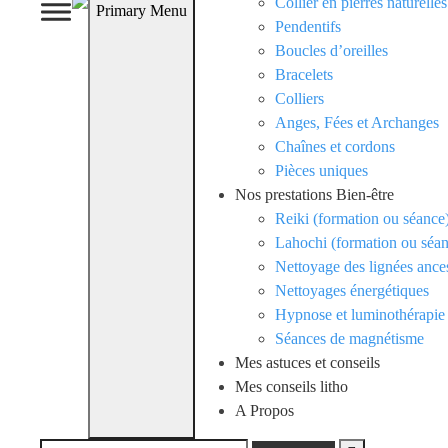
Collier en pierres naturelles
Primary Menu
Pendentifs
Boucles d’oreilles
Bracelets
Colliers
Anges, Fées et Archanges
Chaînes et cordons
Pièces uniques
Nos prestations Bien-être
Reiki (formation ou séance
Lahochi (formation ou séa
Nettoyage des lignées ances
Nettoyages énergétiques
Hypnose et luminothérapie
Séances de magnétisme
Mes astuces et conseils
Mes conseils litho
A Propos