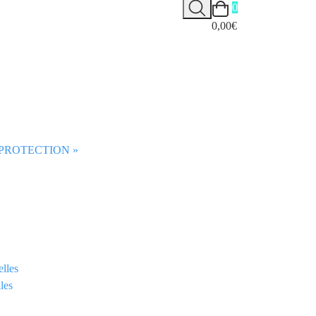
0
0,00€
t PROTECTION »
elles
les