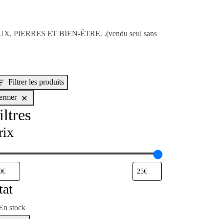
OUX, PIERRES ET BIEN-ÊTRE. .(vendu seul sans
Filtrer les produits
ermer
iltres
rix
tat
En stock
isponibilité