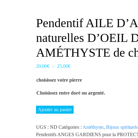
Pendentif AILE D
naturelles D’OEI
AMÉTHYSTE de ch
20,00
€
–
25,00
€
Plage
de
choisissez votre pierre
prix :
20,00€
Choisissez entre doré ou argenté.
à
25,00€
quantité
Ajouter au panier
de
Pendentif
UGS :
ND
Catégories :
Améthyste
,
Bijoux spirituels
AILE
Pendentifs ANGES GARDIENS pour la PROTECTION