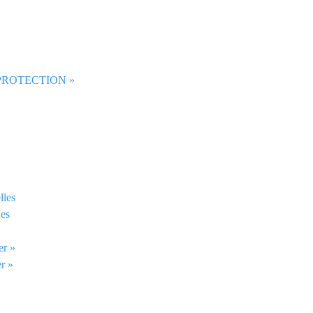
 PROTECTION »
lles
les
er »
er »