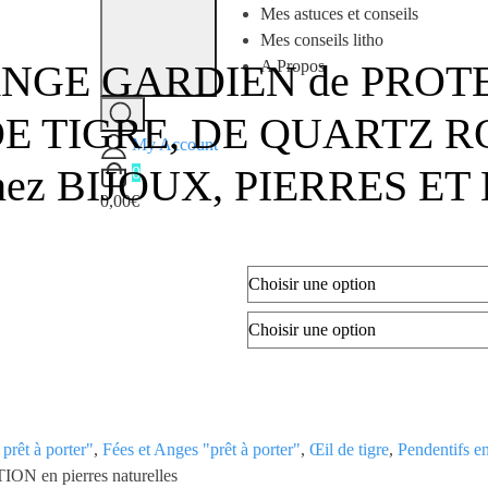
Mes astuces et conseils
Mes conseils litho
’ANGE GARDIEN de PROTEC
A Propos
L DE TIGRE, DE QUARTZ R
My Account
ez BIJOUX, PIERRES ET
0
0,00€
 prêt à porter"
,
Fées et Anges "prêt à porter"
,
Œil de tigre
,
Pendentifs en
 en pierres naturelles