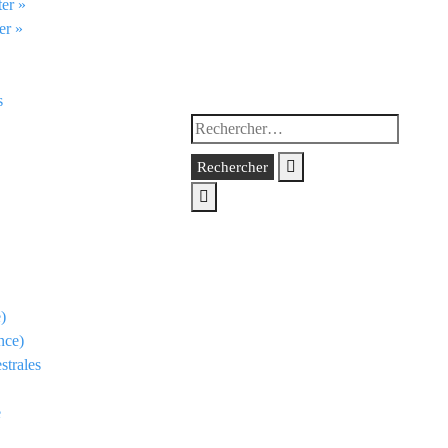
ter »
er »
s
Rechercher :
)
nce)
strales
e