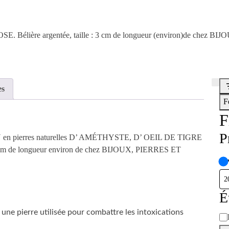
ière argentée, taille : 3 cm de longueur (environ)de chez BIJ
es
F
F
P
N en pierres naturelles D’ AMÉTHYSTE, D’ OEIL DE TIGRE
 cm de longueur environ de chez BIJOUX, PIERRES ET
É
t une pierre utilisée pour combattre les intoxications
D