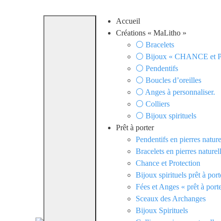
Skip
Accueil
to
Créations « MaLitho »
content
⚪ Bracelets
⚪ Bijoux « CHANCE et
⚪ Pendentifs
⚪ Boucles d’oreilles
⚪ Anges à personnaliser.
⚪ Colliers
⚪ Bijoux spirituels
Prêt à porter
Pendentifs en pierres nature
Bracelets en pierres naturel
Chance et Protection
Bijoux spirituels prêt à port
Fées et Anges « prêt à port
Sceaux des Archanges
Bijoux Spirituels