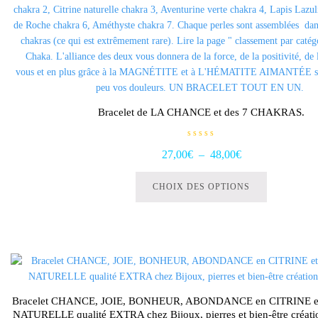
sur
la
page
du
produit
Bracelet de LA CHANCE et des 7 CHAKRAS.
N
Plage
27,00
€
–
48,00
€
o
t
Ce
de
e
0
produit
CHOIX DES OPTIONS
s
prix :
u
a
r
27,00€
5
plusieurs
à
variations.
48,00€
Les
options
peuvent
être
Bracelet CHANCE, JOIE, BONHEUR, ABONDANCE en CITRINE 
choisies
NATURELLE qualité EXTRA chez Bijoux, pierres et bien-être créa