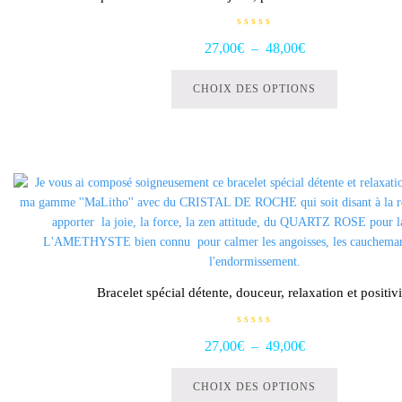
sur
la
N
Plage
27,00
€
–
48,00
€
o
page
t
Ce
de
du
e
0
produit
produit
CHOIX DES OPTIONS
s
prix :
u
a
r
27,00€
5
plusieurs
à
variations.
48,00€
Les
options
peuvent
être
choisies
sur
la
Bracelet spécial détente, douceur, relaxation et positivi
page
du
N
Plage
produit
27,00
€
–
49,00
€
o
t
Ce
de
e
0
produit
CHOIX DES OPTIONS
s
prix :
u