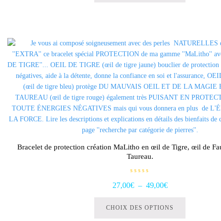
a
r
27,00€
5
plusieurs
à
variations.
49,00€
Les
options
peuvent
être
choisies
sur
la
page
du
produit
Bracelet de protection création MaLitho en œil de Tigre, œil de Fa
Taureau.
N
Plage
27,00
€
–
49,00
€
o
t
Ce
de
e
0
produit
CHOIX DES OPTIONS
s
prix :
u
a
r