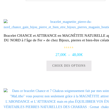
Bracelet CHANCE et ATTIRANCE en MAGNÉTITE NATURELLE ap
DU NORD à l’âge de Fer » de chez Bijoux, pierres et bien-être cré
N
Plage
27,00
€
–
48,00
€
o
t
Ce
de
e
0
produit
CHOIX DES OPTIONS
s
prix :
u
a
r
27,00€
5
plusieurs
à
variations.
48,00€
Les
options
peuvent
être
choisies