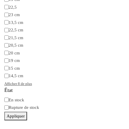
22,5
23 cm
13,5 cm
22,5 cm
21,5 cm
20,5 cm
20 cm
19 cm
15 cm
14,5 cm
Afficher 8 de plus
État
En stock
Disponibilité
Rupture de stock
Appliquer